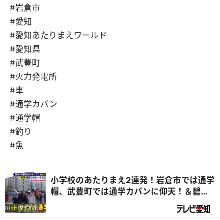
#岩倉市
#愛知
#愛知あたりまえワールド
#愛知県
#武豊町
#火力発電所
#車
#通学カバン
#通学帽
#釣り
#魚
小学校のあたりまえ2連発！岩倉市では通学
帽、武豊町では通学カバンに仰天！＆碧南
市の「火力発電所」が休日に家族連れで大
賑わいする理由とは？