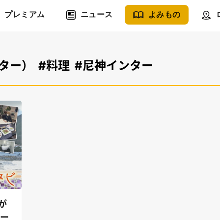
プレミアム
ニュース
よみもの
ター）
#料理
#尼神インター
が
ュー