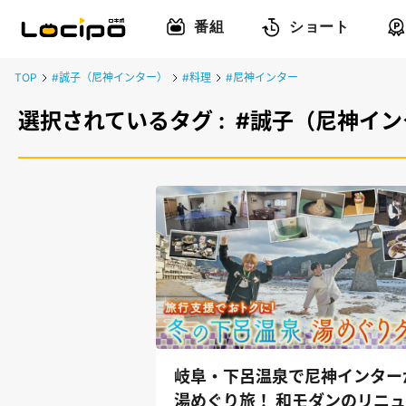
番組
ショート
TOP
#誠子（尼神インター）
#料理
#尼神インター
選択されているタグ :
#誠子（尼神イン
岐阜・下呂温泉で尼神インター
湯めぐり旅！ 和モダンのリニ