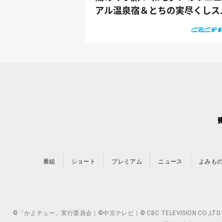
アル温泉宿＆とちの実尽くしス
ーツも...
番組
ショート
プレミアム
ニュース
よみも
©「かよチュー」実行委員会｜©中京テレビ｜© CBC TELEVISION 