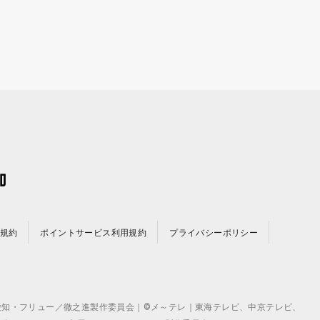
規約
ポイントサービス利用規約
プライバシーポリシー
©テレビ愛知・フリュー／徹之進製作委員会｜©メ～テレ｜東海テレビ、中京テレビ、