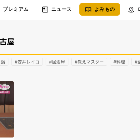
プレミアム
ニュース
よみもの
名古屋
の鍋
#安井レイコ
#居酒屋
#教えマスター
#料理
#