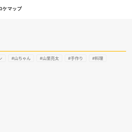
ロケマップ
ン
#山ちゃん
#山里亮太
#手作り
#料理