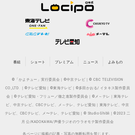
番組
ショート
プレミアム
ニュース
よみもの
©「かよチュー」実行委員会｜©中京テレビ｜© CBC TELEVISION
CO.,LTD. ｜©テレビ愛知｜©東海テレビ｜©多田かおる/ イタキス製作委員
会｜©テレビ愛知・フリュー／徹之進製作委員会｜©メ～テレ｜東海テレ
ビ、中京テレビ、CBCテレビ、メ～テレ、テレビ愛知｜東海テレビ、中京
テレビ、CBCテレビ、メ〜テレ、テレビ愛知｜© Studio Ghibli｜©2023 二
月 公/KADOKAWA/声優ラジオのウラオモテ製作委員会
各ページに掲載の記事・写真の無断転用を禁じます。