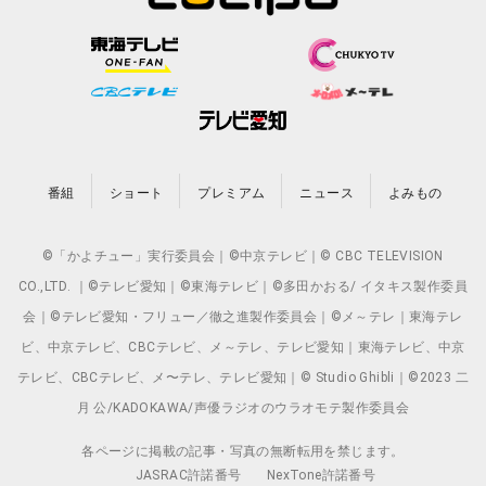
番組
ショート
プレミアム
ニュース
よみもの
©「かよチュー」実行委員会｜©中京テレビ｜© CBC TELEVISION
CO.,LTD. ｜©テレビ愛知｜©東海テレビ｜©多田かおる/ イタキス製作委員
会｜©テレビ愛知・フリュー／徹之進製作委員会｜©メ～テレ｜東海テレ
ビ、中京テレビ、CBCテレビ、メ～テレ、テレビ愛知｜東海テレビ、中京
テレビ、CBCテレビ、メ〜テレ、テレビ愛知｜© Studio Ghibli｜©2023 二
月 公/KADOKAWA/声優ラジオのウラオモテ製作委員会
各ページに掲載の記事・写真の無断転用を禁じます。
JASRAC許諾番号
NexTone許諾番号