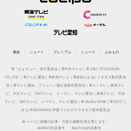
番組
ショート
プレミアム
ニュース
よみもの
©「かよチュー」実行委員会｜©中京テレビ｜© CBC TELEVISION
CO.,LTD. ｜©テレビ愛知｜©東海テレビ｜©多田かおる/ イタキス製作委員
会｜©テレビ愛知・フリュー／徹之進製作委員会｜©メ～テレ｜東海テレ
ビ、中京テレビ、CBCテレビ、メ～テレ、テレビ愛知｜東海テレビ、中京
テレビ、CBCテレビ、メ〜テレ、テレビ愛知｜© Studio Ghibli｜©2023 二
月 公/KADOKAWA/声優ラジオのウラオモテ製作委員会
各ページに掲載の記事・写真の無断転用を禁じます。
JASRAC許諾番号
NexTone許諾番号