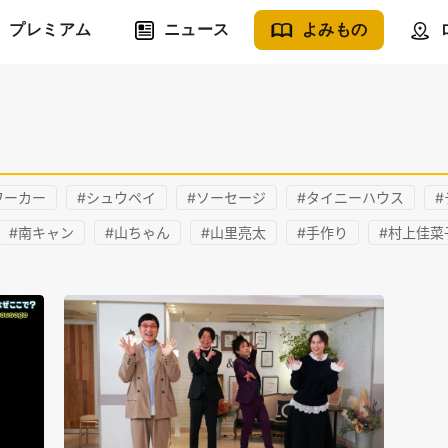
プレミアム
ニュース
よみもの
ワーカー
#シュウペイ
#ソーセージ
#タイニーハウス
#
#南キャン
#山ちゃん
#山里亮太
#手作り
#村上佳菜