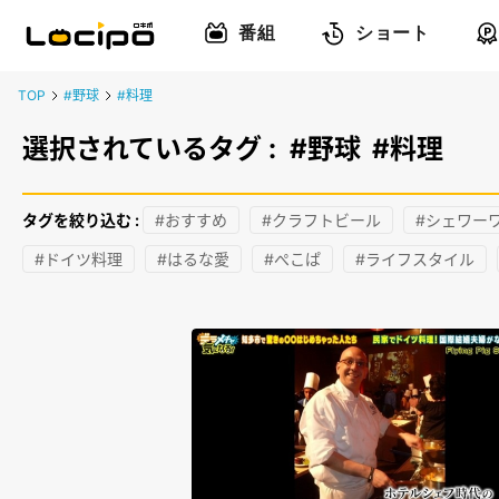
番組
ショート
TOP
#野球
#料理
選択されているタグ :
#野球
#料理
タグを絞り込む :
#おすすめ
#クラフトビール
#シェワー
#ドイツ料理
#はるな愛
#ぺこぱ
#ライフスタイル