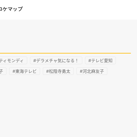
ロケマップ
ティモンディ
#デラメチャ気になる！
#テレビ愛知
子
#東海テレビ
#松陰寺勇太
#河北麻友子