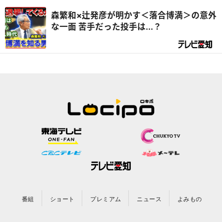
森繁和×辻発彦が明かす＜落合博満＞の意外
な一面 苦手だった投手は...？
番組
ショート
プレミアム
ニュース
よみもの