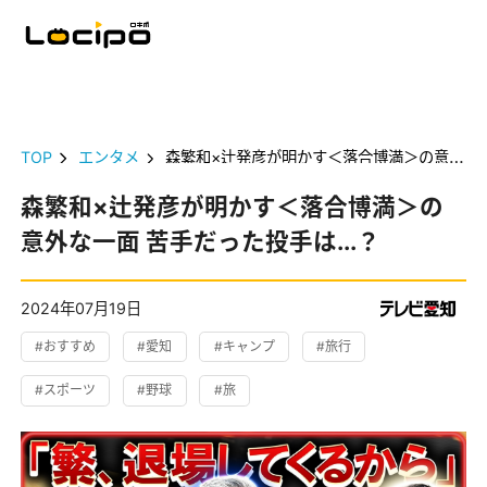
TOP
エンタメ
森繁和×辻発彦が明かす＜落合博満＞の意外な一面 苦手だった投手は...？
森繁和×辻発彦が明かす＜落合博満＞の
意外な一面 苦手だった投手は...？
2024年07月19日
#おすすめ
#愛知
#キャンプ
#旅行
#スポーツ
#野球
#旅