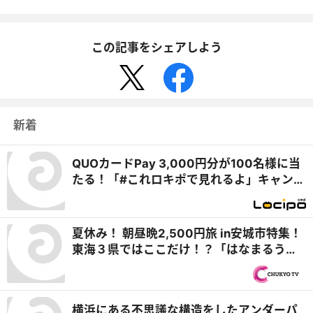
この記事をシェアしよう
新着
QUOカードPay 3,000円分が100名様に当
たる！「#これロキポで見れるよ」キャンペ
ーン
夏休み！ 朝昼晩2,500円旅 in安城市特集！
東海３県ではここだけ！？「はなまるうど
ん×吉野家 安城横山店」牛丼とうどんの最
強コラボで可能性は無限大！＆「福来源」
で食べられる安城の新名物「◯◯飯」に注
横浜にある不思議な構造をしたアンダーパ