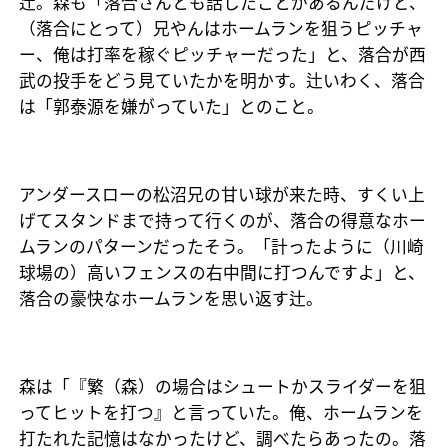
辻。森も「落合さんとも話したことがあるんだけど、
（落合にとって）兄やんはホームランを狙うピッチャ
ー、俺は打率を稼ぐピッチャーだった」と、落合が西
武の投手をどう見ていたかを明かす。辻いわく、落合
は「郭泰源を嫌がっていた」とのこと。
アンダースローの松沼兄の甘い球が来た時、すくい上
げてスタンドまで持って行くのが、落合の得意なホー
ムランのパターンだったそう。「計ったように（川崎
球場の）高いフェンスの右中間に打つんですよ」と、
落合の豪快なホームランを思い返す辻。
森は「『繁（森）の場合はシュートかスライダーを狙
ってヒットを打つ』と言っていた。俺、ホームランを
打たれた記憶はなかったけど、調べたらあったの。落