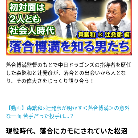
落合博満監督のもとで中日ドラゴンズの指導者を歴任
した森繁和と辻発彦が、落合との出会いから人とな
り、その偉大さをじっくり語り合う！
【動画】森繁和×辻発彦が明かす＜落合博満＞の意外
な一面 苦手だった投手は…？
現役時代、落合にカモにされていた松沼