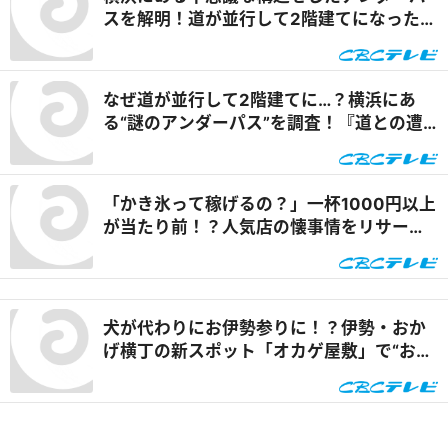
目！ 『PS純金（ゴールド）』
スを解明！道が並行して2階建てになったワ
ケとは『道との遭遇』
なぜ道が並行して2階建てに…？横浜にあ
る“謎のアンダーパス”を調査！『道との遭
遇』
「かき氷って稼げるの？」一杯1000円以上
が当たり前！？人気店の懐事情をリサーチ
『チャント！』
犬が代わりにお伊勢参りに！？伊勢・おか
げ横丁の新スポット「オカゲ屋敷」で“おか
げ犬”を体験『チャント！』