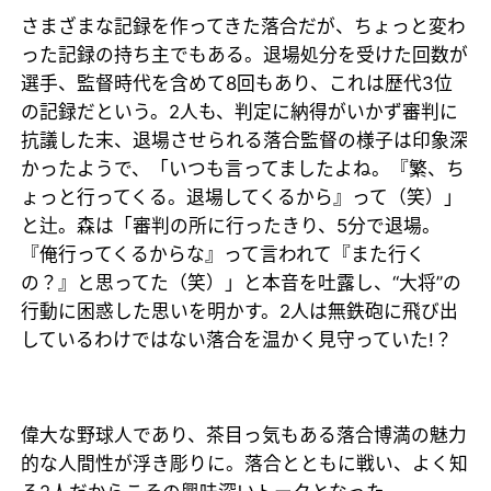
さまざまな記録を作ってきた落合だが、ちょっと変わ
った記録の持ち主でもある。退場処分を受けた回数が
選手、監督時代を含めて8回もあり、これは歴代3位
の記録だという。2人も、判定に納得がいかず審判に
抗議した末、退場させられる落合監督の様子は印象深
かったようで、「いつも言ってましたよね。『繁、ち
ょっと行ってくる。退場してくるから』って（笑）」
と辻。森は「審判の所に行ったきり、5分で退場。
『俺行ってくるからな』って言われて『また行く
の？』と思ってた（笑）」と本音を吐露し、“大将”の
行動に困惑した思いを明かす。2人は無鉄砲に飛び出
しているわけではない落合を温かく見守っていた!？
偉大な野球人であり、茶目っ気もある落合博満の魅力
的な人間性が浮き彫りに。落合とともに戦い、よく知