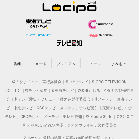
番組
ショート
プレミアム
ニュース
よみもの
©「かよチュー」実行委員会｜©中京テレビ｜© CBC TELEVISION
CO.,LTD. ｜©テレビ愛知｜©東海テレビ｜©多田かおる/ イタキス製作委員
会｜©テレビ愛知・フリュー／徹之進製作委員会｜©メ～テレ｜東海テレ
ビ、中京テレビ、CBCテレビ、メ～テレ、テレビ愛知｜東海テレビ、中京
テレビ、CBCテレビ、メ〜テレ、テレビ愛知｜© Studio Ghibli｜©2023 二
月 公/KADOKAWA/声優ラジオのウラオモテ製作委員会
各ページに掲載の記事・写真の無断転用を禁じます。