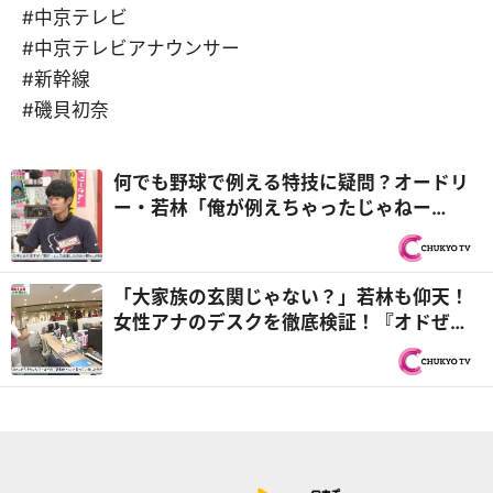
#中京テレビ
#中京テレビアナウンサー
#新幹線
#磯貝初奈
何でも野球で例える特技に疑問？オードリ
ー・若林「俺が例えちゃったじゃねー
か！」『オドぜひ』
「大家族の玄関じゃない？」若林も仰天！
女性アナのデスクを徹底検証！『オドぜ
ひ』