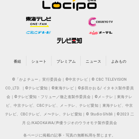
番組
ショート
プレミアム
ニュース
よみもの
©「かよチュー」実行委員会｜©中京テレビ｜© CBC TELEVISION
CO.,LTD. ｜©テレビ愛知｜©東海テレビ｜©多田かおる/ イタキス製作委員
会｜©テレビ愛知・フリュー／徹之進製作委員会｜©メ～テレ｜東海テレ
ビ、中京テレビ、CBCテレビ、メ～テレ、テレビ愛知｜東海テレビ、中京
テレビ、CBCテレビ、メ〜テレ、テレビ愛知｜© Studio Ghibli｜©2023 二
月 公/KADOKAWA/声優ラジオのウラオモテ製作委員会
各ページに掲載の記事・写真の無断転用を禁じます。