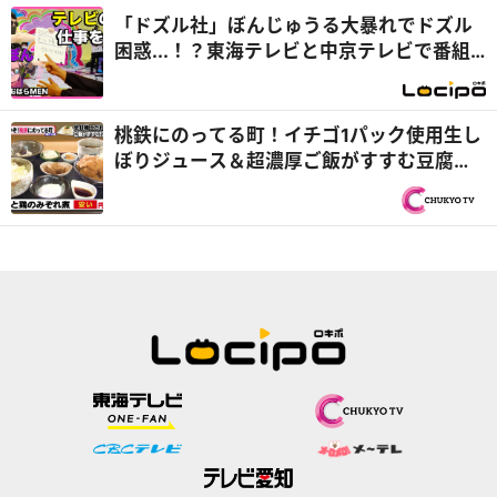
「ドズル社」ぼんじゅうる大暴れでドズル
困惑...！？東海テレビと中京テレビで番組
お手伝い『開局！ドズル社TV』
桃鉄にのってる町！イチゴ1パック使用生し
ぼりジュース＆超濃厚ご飯がすすむ豆腐丼
ランチ『PS純金（ゴールド）』