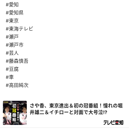
#愛知
#愛知県
#東京
#東海テレビ
#瀬戸
#瀬戸市
#芸人
#藤森慎吾
#豆腐
#車
#高田純次
さや香、東京進出＆初の冠番組！憧れの堀
井雄二＆イチローと対面で大号泣!?