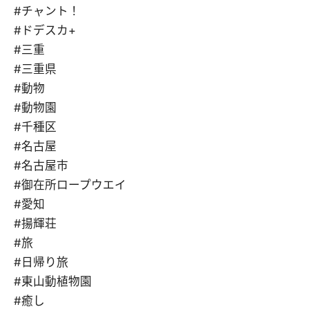
#チャント！
#ドデスカ+
#三重
#三重県
#動物
#動物園
#千種区
#名古屋
#名古屋市
#御在所ロープウエイ
#愛知
#揚輝荘
#旅
#日帰り旅
#東山動植物園
#癒し