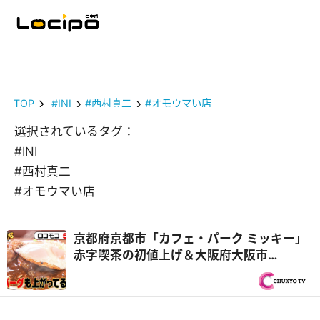
TOP
#INI
#西村真二
#オモウマい店
選択されているタグ：
#INI
#西村真二
#オモウマい店
京都府京都市「カフェ・パーク ミッキー」
赤字喫茶の初値上げ＆大阪府大阪市
「Giro」鬼赤字フレンチの虹色オムレツ
『オモウマい店』