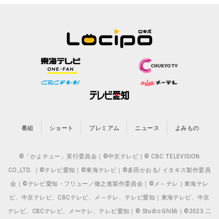
番組
ショート
プレミアム
ニュース
よみもの
©「かよチュー」実行委員会｜©中京テレビ｜© CBC TELEVISION
CO.,LTD. ｜©テレビ愛知｜©東海テレビ｜©多田かおる/ イタキス製作委員
会｜©テレビ愛知・フリュー／徹之進製作委員会｜©メ～テレ｜東海テレ
ビ、中京テレビ、CBCテレビ、メ～テレ、テレビ愛知｜東海テレビ、中京
テレビ、CBCテレビ、メ〜テレ、テレビ愛知｜© Studio Ghibli｜©2023 二