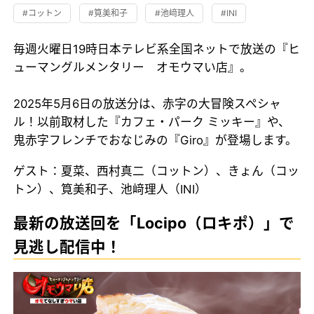
#コットン
#筧美和子
#池﨑理人
#INI
毎週火曜日19時日本テレビ系全国ネットで放送の『ヒ
ューマングルメンタリー オモウマい店』。
2025年5月6日の放送分は、赤字の大冒険スペシャ
ル！以前取材した『カフェ・パーク ミッキー』や、
鬼赤字フレンチでおなじみの『Giro』が登場します。
ゲスト：夏菜、西村真二（コットン）、きょん（コッ
トン）、筧美和子、池﨑理人（INI）
最新の放送回を「Locipo（ロキポ）」で
見逃し配信中！