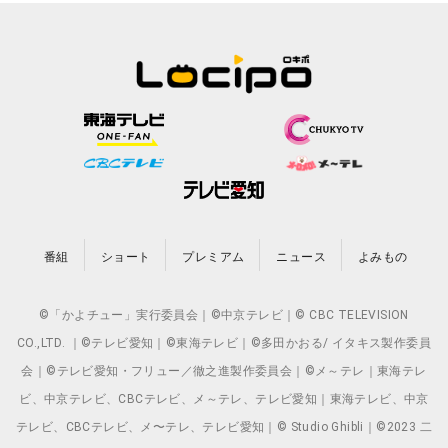
番組
ショート
プレミアム
ニュース
よみもの
©「かよチュー」実行委員会｜©中京テレビ｜© CBC TELEVISION
CO.,LTD. ｜©テレビ愛知｜©東海テレビ｜©多田かおる/ イタキス製作委員
会｜©テレビ愛知・フリュー／徹之進製作委員会｜©メ～テレ｜東海テレ
ビ、中京テレビ、CBCテレビ、メ～テレ、テレビ愛知｜東海テレビ、中京
テレビ、CBCテレビ、メ〜テレ、テレビ愛知｜© Studio Ghibli｜©2023 二