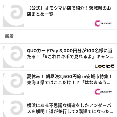
【公式】オモウマい店で紹介！茨城県のお
店まとめ一覧
新着
QUOカードPay 3,000円分が100名様に当
たる！「#これロキポで見れるよ」キャンペ
ーン
夏休み！ 朝昼晩2,500円旅 in安城市特集！
東海３県ではここだけ！？「はなまるうど
ん×吉野家 安城横山店」牛丼とうどんの最
強コラボで可能性は無限大！＆「福来源」
で食べられる安城の新名物「◯◯飯」に注
横浜にある不思議な構造をしたアンダーパ
目！ 『PS純金（ゴールド）』
スを解明！道が並行して2階建てになったワ