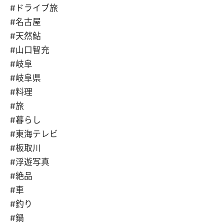
#ドライブ旅
#名古屋
#天然鮎
#山口智充
#岐阜
#岐阜県
#料理
#旅
#暮らし
#東海テレビ
#板取川
#浮遊写真
#絶品
#車
#釣り
#鍋