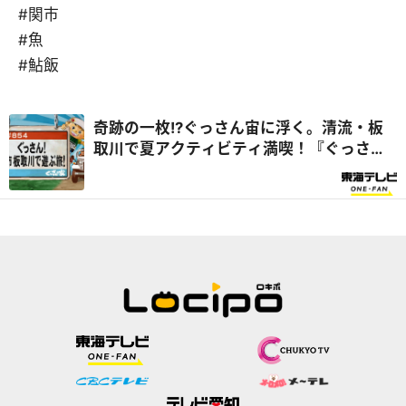
#関市
#魚
#鮎飯
奇跡の一枚!?ぐっさん宙に浮く。清流・板
取川で夏アクティビティ満喫！『ぐっさん
家』