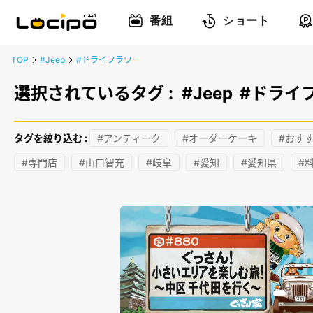
番組
ショート
TOP
#Jeep
#ドライフラワー
選択されているタグ :
#Jeep
#ドライ
タグを絞り込む :
#アンティーク
#オーダーケーキ
#おす
#専門店
#山口智充
#岐阜
#愛知
#愛知県
#