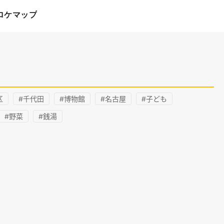
ロケマップ
区
#千代田
#博物館
#名古屋
#子ども
#野菜
#銭湯