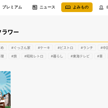
プレミアム
ニュース
よみもの
フラワー
すめ
#ぐっさん家
#ケーキ
#ビストロ
#ランチ
#中
料理
#旅
#昭和レトロ
#暮らし
#東海テレビ
#車