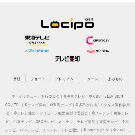
番組
ショート
プレミアム
ニュース
よみもの
©「かよチュー」実行委員会｜©中京テレビ｜© CBC TELEVISION
CO.,LTD. ｜©テレビ愛知｜©東海テレビ｜©多田かおる/ イタキス製作委員
会｜©テレビ愛知・フリュー／徹之進製作委員会｜©メ～テレ｜東海テレ
ビ、中京テレビ、CBCテレビ、メ～テレ、テレビ愛知｜東海テレビ、中京
テレビ、CBCテレビ、メ〜テレ、テレビ愛知｜© Studio Ghibli｜©2023 二