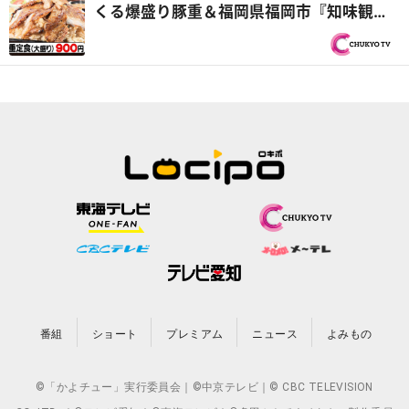
くる爆盛り豚重＆福岡県福岡市『知味観
（しみかん）』仲良しヤング兄弟！『オモ
ウマい店』
番組
ショート
プレミアム
ニュース
よみもの
©「かよチュー」実行委員会｜©中京テレビ｜© CBC TELEVISION