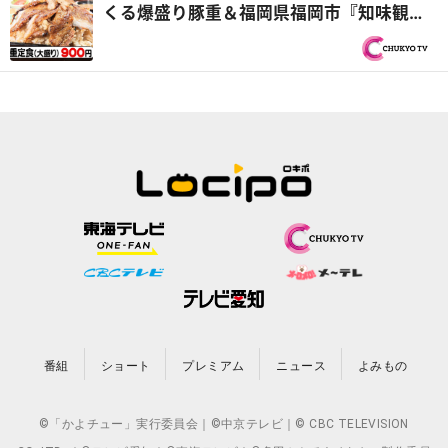
くる爆盛り豚重＆福岡県福岡市『知味観
（しみかん）』仲良しヤング兄弟！『オモ
ウマい店』
番組
ショート
プレミアム
ニュース
よみもの
©「かよチュー」実行委員会｜©中京テレビ｜© CBC TELEVISION