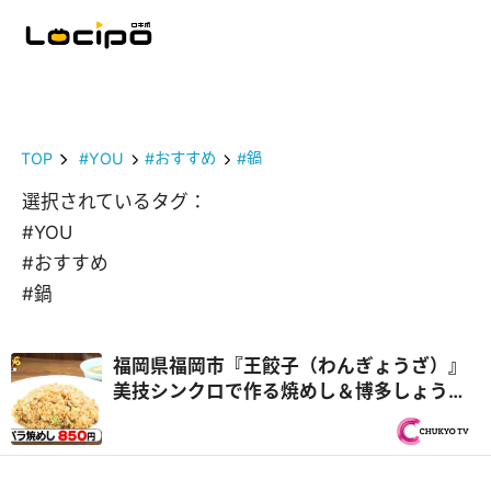
TOP
#YOU
#おすすめ
#鍋
選択されているタグ：
#YOU
#おすすめ
#鍋
福岡県福岡市『王餃子（わんぎょうざ）』
美技シンクロで作る焼めし＆博多しょうゆ
ラーメン！チームプレー親子3代中華『オモ
ウマい店』