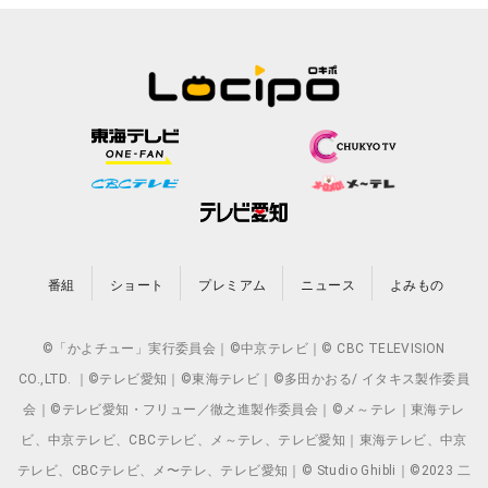
番組
ショート
プレミアム
ニュース
よみもの
©「かよチュー」実行委員会｜©中京テレビ｜© CBC TELEVISION
CO.,LTD. ｜©テレビ愛知｜©東海テレビ｜©多田かおる/ イタキス製作委員
会｜©テレビ愛知・フリュー／徹之進製作委員会｜©メ～テレ｜東海テレ
ビ、中京テレビ、CBCテレビ、メ～テレ、テレビ愛知｜東海テレビ、中京
テレビ、CBCテレビ、メ〜テレ、テレビ愛知｜© Studio Ghibli｜©2023 二