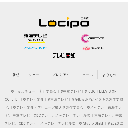
番組
ショート
プレミアム
ニュース
よみもの
©「かよチュー」実行委員会｜©中京テレビ｜© CBC TELEVISION
CO.,LTD. ｜©テレビ愛知｜©東海テレビ｜©多田かおる/ イタキス製作委員
会｜©テレビ愛知・フリュー／徹之進製作委員会｜©メ～テレ｜東海テレ
ビ、中京テレビ、CBCテレビ、メ～テレ、テレビ愛知｜東海テレビ、中京
テレビ、CBCテレビ、メ〜テレ、テレビ愛知｜© Studio Ghibli｜©2023 二