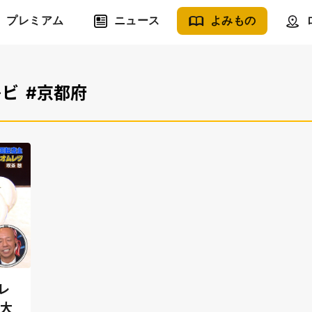
プレミアム
ニュース
よみもの
レビ
#京都府
レ
巨大