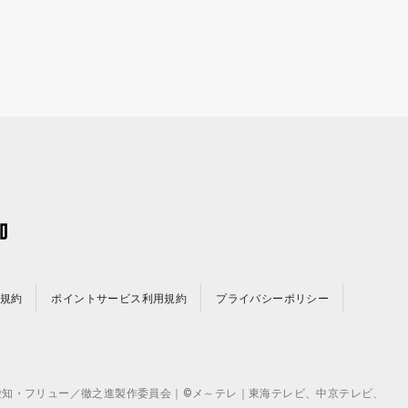
規約
ポイントサービス利用規約
プライバシーポリシー
©テレビ愛知・フリュー／徹之進製作委員会｜©メ～テレ｜東海テレビ、中京テレビ、