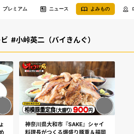
プレミアム
ニュース
よみもの
レビ
#小峠英二（バイきんぐ）
ょ
神奈川県大和市『SAKE』シャイ
め
料理長がつくる爆盛り豚重＆福岡