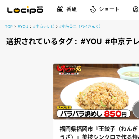
番組
ショート
TOP
#YOU
#中京テレビ
#小峠英二（バイきんぐ）
選択されているタグ :
#YOU
#中京テ
福岡県福岡市『王餃子（わんぎ
うざ）』美技シンクロで作る焼