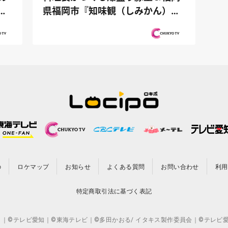
ー
県福岡市『知味観（しみかん）』
仲良しヤ...
の
ロケマップ
お知らせ
よくある質問
お問い合わせ
利用
特定商取引法に基づく表記
CO.,LTD. ｜©テレビ愛知｜©東海テレビ｜©多田かおる/ イタキス製作委員会｜