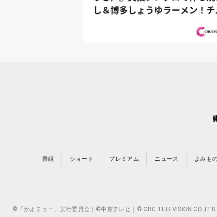
し＆博多しょうゆラーメン！チ
ムプレ...
番組
ショート
プレミアム
ニュース
よみも
©「かよチュー」実行委員会｜©中京テレビ｜© CBC TELEVISION 