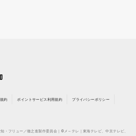
規約
ポイントサービス利用規約
プライバシーポリシー
©テレビ愛知・フリュー／徹之進製作委員会｜©メ～テレ｜東海テレビ、中京テレビ、