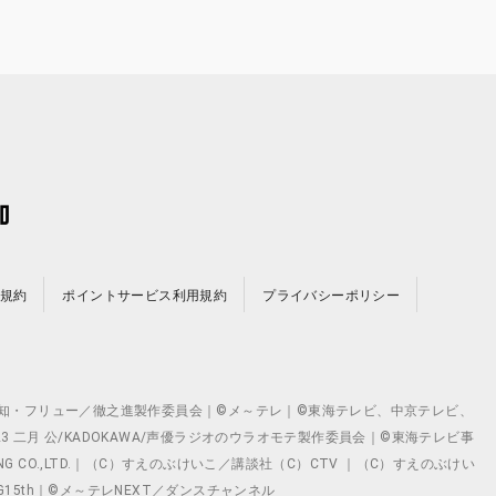
規約
ポイントサービス利用規約
プライバシーポリシー
©テレビ愛知・フリュー／徹之進製作委員会｜©メ～テレ｜©東海テレビ、中京テレビ、
©2023 二月 公/KADOKAWA/声優ラジオのウラオモテ製作委員会｜©東海テレビ事
ING CO.,LTD.｜（C）すえのぶけいこ／講談社（C）CTV ｜（C）すえのぶけい
クト ©VG15th｜©メ～テレNEXT／ダンスチャンネル