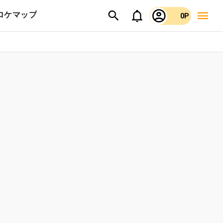
ロケマップ
0P