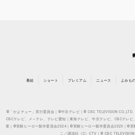
番組
ショート
プレミアム
ニュース
よみも
©「かよチュー」実行委員会｜©中京テレビ｜© CBC TELEVISION C
CBCテレビ、メ～テレ、テレビ愛知｜東海テレビ、中京テレビ、CBCテレビ、メ～テレ、テ
業｜©実験ヒーロー製作委員会2024｜©実験ヒーロー製作委員会2025｜©実験ヒーロー
こ／講談社（C）CTV｜© CBC TELEVISION