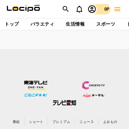
0P
トップ
バラエティ
生活情報
スポーツ
番組
ショート
プレミアム
ニュース
よみもの