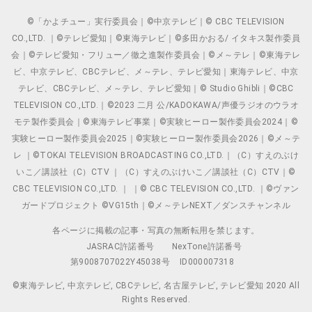
©「かよチュー」実行委員会｜©中京テレビ｜© CBC TELEVISION
CO.,LTD. ｜©テレビ愛知｜©東海テレビ｜©多田かおる/ イタキス製作委員
会｜©テレビ愛知・フリュー／徹之進製作委員会｜©メ～テレ｜©東海テレ
ビ、中京テレビ、CBCテレビ、メ～テレ、テレビ愛知｜東海テレビ、中京
テレビ、CBCテレビ、メ～テレ、テレビ愛知｜© Studio Ghibli｜©CBC
TELEVISION CO.,LTD.｜©2023 二月 公/KADOKAWA/声優ラジオのウラオ
モテ製作委員会｜©東海テレビ事業｜©実験ヒーロー製作委員会2024｜©
実験ヒーロー製作委員会2025｜©実験ヒーロー製作委員会2026｜©メ～テ
レ ｜©TOKAI TELEVISION BROADCASTING CO.,LTD.｜（C）すえのぶけ
いこ／講談社（C）CTV ｜（C）すえのぶけいこ／講談社（C）CTV｜©
CBC TELEVISION CO.,LTD. ｜ ｜© CBC TELEVISION CO.,LTD. ｜©ヴァン
ガードプロジェクト ©VG15th｜©メ～テレNEXT／ダンスチャンネル
各ページに掲載の記事・写真の無断転用を禁じます。
JASRAC許諾番号
NexTone許諾番号
第9008707022Y45038号
ID000007318
©東海テレビ, 中京テレビ, CBCテレビ, 名古屋テレビ, テレビ愛知 2020 All
Rights Reserved.