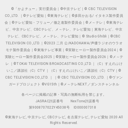
©「かよチュー」実行委員会｜©中京テレビ｜© CBC TELEVISION
CO.,LTD. ｜©テレビ愛知｜©東海テレビ｜©多田かおる/ イタキス製作委員
会｜©テレビ愛知・フリュー／徹之進製作委員会｜©メ～テレ｜©東海テレ
ビ、中京テレビ、CBCテレビ、メ～テレ、テレビ愛知｜東海テレビ、中京
テレビ、CBCテレビ、メ～テレ、テレビ愛知｜© Studio Ghibli｜©CBC
TELEVISION CO.,LTD.｜©2023 二月 公/KADOKAWA/声優ラジオのウラオ
モテ製作委員会｜©東海テレビ事業｜©実験ヒーロー製作委員会2024｜©
実験ヒーロー製作委員会2025｜©実験ヒーロー製作委員会2026｜©メ～テ
レ ｜©TOKAI TELEVISION BROADCASTING CO.,LTD.｜（C）すえのぶけ
いこ／講談社（C）CTV ｜（C）すえのぶけいこ／講談社（C）CTV｜©
CBC TELEVISION CO.,LTD. ｜ ｜© CBC TELEVISION CO.,LTD. ｜©ヴァン
ガードプロジェクト ©VG15th｜©メ～テレNEXT／ダンスチャンネル
各ページに掲載の記事・写真の無断転用を禁じます。
JASRAC許諾番号
NexTone許諾番号
第9008707022Y45038号
ID000007318
©東海テレビ, 中京テレビ, CBCテレビ, 名古屋テレビ, テレビ愛知 2020 All
Rights Reserved.