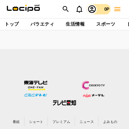
0P
トップ
バラエティ
生活情報
スポーツ
番組
ショート
プレミアム
ニュース
よみもの