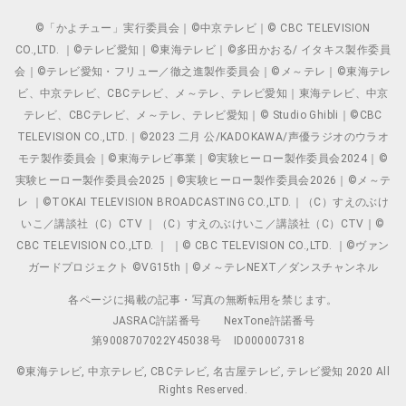
©「かよチュー」実行委員会｜©中京テレビ｜© CBC TELEVISION
CO.,LTD. ｜©テレビ愛知｜©東海テレビ｜©多田かおる/ イタキス製作委員
会｜©テレビ愛知・フリュー／徹之進製作委員会｜©メ～テレ｜©東海テレ
ビ、中京テレビ、CBCテレビ、メ～テレ、テレビ愛知｜東海テレビ、中京
テレビ、CBCテレビ、メ～テレ、テレビ愛知｜© Studio Ghibli｜©CBC
TELEVISION CO.,LTD.｜©2023 二月 公/KADOKAWA/声優ラジオのウラオ
モテ製作委員会｜©東海テレビ事業｜©実験ヒーロー製作委員会2024｜©
実験ヒーロー製作委員会2025｜©実験ヒーロー製作委員会2026｜©メ～テ
レ ｜©TOKAI TELEVISION BROADCASTING CO.,LTD.｜（C）すえのぶけ
いこ／講談社（C）CTV ｜（C）すえのぶけいこ／講談社（C）CTV｜©
CBC TELEVISION CO.,LTD. ｜ ｜© CBC TELEVISION CO.,LTD. ｜©ヴァン
ガードプロジェクト ©VG15th｜©メ～テレNEXT／ダンスチャンネル
各ページに掲載の記事・写真の無断転用を禁じます。
JASRAC許諾番号
NexTone許諾番号
第9008707022Y45038号
ID000007318
©東海テレビ, 中京テレビ, CBCテレビ, 名古屋テレビ, テレビ愛知 2020 All
Rights Reserved.