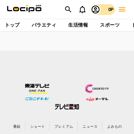
0P
トップ
バラエティ
生活情報
スポーツ
番組
ショート
プレミアム
ニュース
よみもの