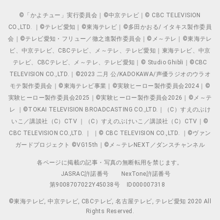
©「かよチュー」実行委員会｜©中京テレビ｜© CBC TELEVISION
CO.,LTD. ｜©テレビ愛知｜©東海テレビ｜©多田かおる/ イタキス製作委員
会｜©テレビ愛知・フリュー／徹之進製作委員会｜©メ～テレ｜©東海テレ
ビ、中京テレビ、CBCテレビ、メ～テレ、テレビ愛知｜東海テレビ、中京
テレビ、CBCテレビ、メ～テレ、テレビ愛知｜© Studio Ghibli｜©CBC
TELEVISION CO.,LTD.｜©2023 二月 公/KADOKAWA/声優ラジオのウラオ
モテ製作委員会｜©東海テレビ事業｜©実験ヒーロー製作委員会2024｜©
実験ヒーロー製作委員会2025｜©実験ヒーロー製作委員会2026｜©メ～テ
レ ｜©TOKAI TELEVISION BROADCASTING CO.,LTD.｜（C）すえのぶけ
いこ／講談社（C）CTV ｜（C）すえのぶけいこ／講談社（C）CTV｜©
CBC TELEVISION CO.,LTD. ｜ ｜© CBC TELEVISION CO.,LTD. ｜©ヴァン
ガードプロジェクト ©VG15th｜©メ～テレNEXT／ダンスチャンネル
各ページに掲載の記事・写真の無断転用を禁じます。
JASRAC許諾番号
NexTone許諾番号
第9008707022Y45038号
ID000007318
©東海テレビ, 中京テレビ, CBCテレビ, 名古屋テレビ, テレビ愛知 2020 All
Rights Reserved.