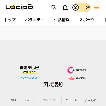
0P
トップ
バラエティ
生活情報
スポーツ
番組
ショート
プレミアム
ニュース
よみもの