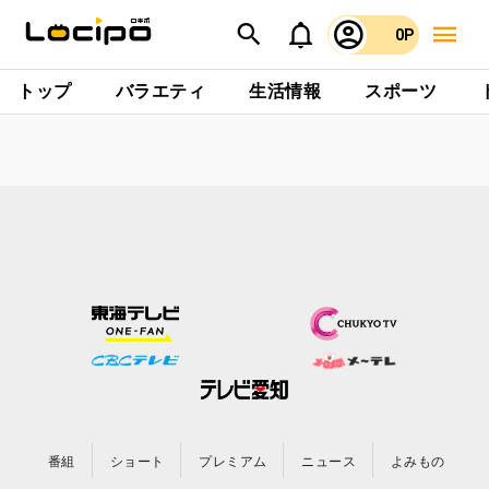
0P
トップ
バラエティ
生活情報
スポーツ
番組
ショート
プレミアム
ニュース
よみもの