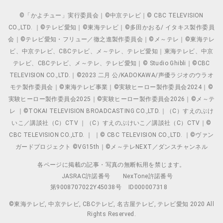
©「かよチュー」実行委員会｜©中京テレビ｜© CBC TELEVISION
CO.,LTD. ｜©テレビ愛知｜©東海テレビ｜©多田かおる/ イタキス製作委員
会｜©テレビ愛知・フリュー／徹之進製作委員会｜©メ～テレ｜©東海テレ
ビ、中京テレビ、CBCテレビ、メ～テレ、テレビ愛知｜東海テレビ、中京
テレビ、CBCテレビ、メ～テレ、テレビ愛知｜© Studio Ghibli｜©CBC
TELEVISION CO.,LTD.｜©2023 二月 公/KADOKAWA/声優ラジオのウラオ
モテ製作委員会｜©東海テレビ事業｜©実験ヒーロー製作委員会2024｜©
実験ヒーロー製作委員会2025｜©実験ヒーロー製作委員会2026｜©メ～テ
レ ｜©TOKAI TELEVISION BROADCASTING CO.,LTD.｜（C）すえのぶけ
いこ／講談社（C）CTV ｜（C）すえのぶけいこ／講談社（C）CTV｜©
CBC TELEVISION CO.,LTD. ｜ ｜© CBC TELEVISION CO.,LTD. ｜©ヴァン
ガードプロジェクト ©VG15th｜©メ～テレNEXT／ダンスチャンネル
各ページに掲載の記事・写真の無断転用を禁じます。
JASRAC許諾番号
NexTone許諾番号
第9008707022Y45038号
ID000007318
©東海テレビ, 中京テレビ, CBCテレビ, 名古屋テレビ, テレビ愛知 2020 All
Rights Reserved.