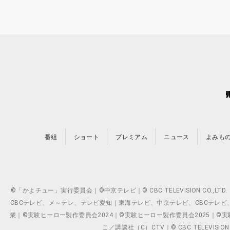
番組
ショート
プレミアム
ニュース
よみも
©「かよチュー」実行委員会｜©中京テレビ｜© CBC TELEVISION C
CBCテレビ、メ～テレ、テレビ愛知｜東海テレビ、中京テレビ、CBCテレビ、メ～テレ、テ
業｜©実験ヒーロー製作委員会2024｜©実験ヒーロー製作委員会2025｜©実験ヒーロー
こ／講談社（C）CTV｜© CBC TELEVISION