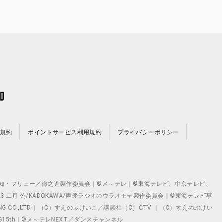
規約
ポイントサービス利用規約
プライバシーポリシー
©テレビ愛知・フリュー／徹之進製作委員会｜©メ～テレ｜©東海テレビ、中京テレビ、
©2023 二月 公/KADOKAWA/声優ラジオのウラオモテ製作委員会｜©東海テレビ事
ING CO.,LTD.｜（C）すえのぶけいこ／講談社（C）CTV ｜（C）すえのぶけい
クト ©VG15th｜©メ～テレNEXT／ダンスチャンネル