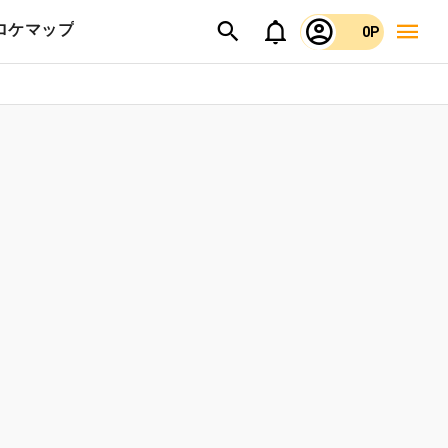
ロケマップ
0P