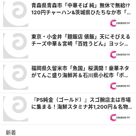
青森県青森市「中華そば 純」無休で無給⁉
120円チャーハン&茨城県ひたちなか市「天
狗鮨」48年間値上げなし！本格職人が握る
100均寿司『オモウマい店』
東京・小金井「麺飯店 俵飯」天にそびえる
チーズ中華＆宮崎「百姓うどん」ヨッシャ
ー店主のタワーかき氷！『オモウマい店』
福岡県久留米市「魚国」桜満開！豪華ネタ
がてんこ盛り海鮮丼＆石川県小松市「ボブ
ハウス」35㎝⁉超ロングホットドッグ『オ
モウマい店』
『PS純金（ゴールド）』スゴ腕店主は市場
に集まる！海鮮スタミナ丼1,200円＆名物
店主しおりさん最新情報も
新着