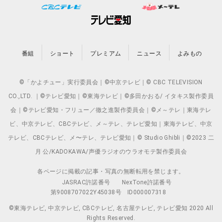
番組
ショート
プレミアム
ニュース
よみもの
©「かよチュー」実行委員会｜©中京テレビ｜© CBC TELEVISION
CO.,LTD. ｜©テレビ愛知｜©東海テレビ｜©多田かおる/ イタキス製作委員
会｜©テレビ愛知・フリュー／徹之進製作委員会｜©メ～テレ｜東海テレ
ビ、中京テレビ、CBCテレビ、メ～テレ、テレビ愛知｜東海テレビ、中京
テレビ、CBCテレビ、メ〜テレ、テレビ愛知｜© Studio Ghibli｜©2023 二
月 公/KADOKAWA/声優ラジオのウラオモテ製作委員会
各ページに掲載の記事・写真の無断転用を禁じます。
JASRAC許諾番号
NexTone許諾番号
第9008707022Y45038号
ID000007318
©東海テレビ, 中京テレビ, CBCテレビ, 名古屋テレビ, テレビ愛知 2020 All
Rights Reserved.