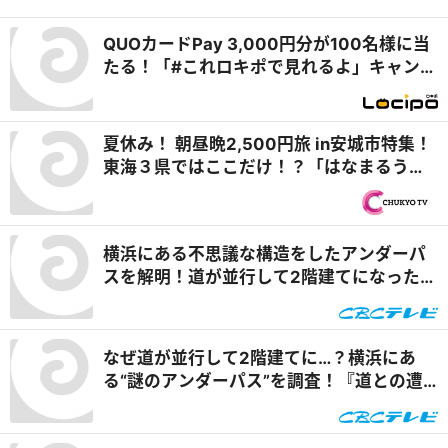
QUOカードPay 3,000円分が100名様に当
たる！「#これロキポで見れるよ」キャンペ
ーン
夏休み！ 朝昼晩2,500円旅 in安城市特集！
東海３県ではここだけ！？「はなまるうど
ん×吉野家 安城横山店」牛丼とうどんの最
強コラボで可能性は無限大！＆「福来源」
で食べられる安城の新名物「◯◯飯」に注
横浜にある不思議な構造をしたアンダーパ
目！ 『PS純金（ゴールド）』
スを解明！道が並行して2階建てになったワ
ケとは『道との遭遇』
なぜ道が並行して2階建てに…？横浜にあ
る“謎のアンダーパス”を調査！『道との遭
遇』