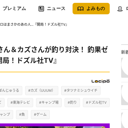
プレミアム
ニュース
よみもの
はまさかのあの人...『開局！ドズル社TV』
さん＆カズさんが釣り対決！ 釣果ゼ
新
開局！ドズル社TV』
ぼんじゅうる
#カズ（UUUM）
#タツナミシュウイチ
ビ
#東海テレビ
#キャンプ場
#釣り
#ドズル社TV
キャンプ
#魚
#ゲーム