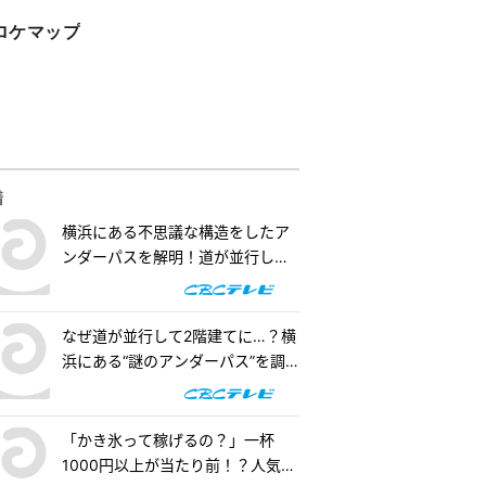
ロケマップ
着
横浜にある不思議な構造をしたア
ンダーパスを解明！道が並行して2
階建てになったワケとは『道との
遭遇』
なぜ道が並行して2階建てに…？横
浜にある“謎のアンダーパス”を調
査！『道との遭遇』
「かき氷って稼げるの？」一杯
1000円以上が当たり前！？人気店