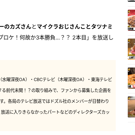
ーのカズさん
と
マイクラおじさんことタツナミ
ロケ！何故か3本勝負…？？ 2本目」を放送し
水曜深夜OA）・CBCテレビ（木曜深夜OA）・東海テレビ
する前代未聞！？の取り組みで、ファンから募集した企画を
す。各局のテレビ放送ではドズル社のメンバーが日替わり
と、放送に入りきらなかったパートなどのディレクターズカッ