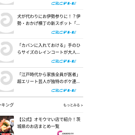
の懐事情をリサーチ『チャン
ト！』
犬が代わりにお伊勢参りに！？伊
勢・おかげ横丁の新スポット「オ
カゲ屋敷」で“おかげ犬”を体験
『チャント！』
「カバンに入れておける」手のひ
らサイズのレインコートが大人
気！「ダイソー」で買える夏の便
利グッズを紹介『チャント！』
「江戸時代から家族全員が医者」
超エリート芸人が独特のボケ連
発！自作ゲームで三上悠亜が歌声
を披露『ともだちたまご』
ンキング
もっとみる >
【公式】オモウマい店で紹介！茨
城県のお店まとめ一覧