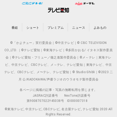
番組
ショート
プレミアム
ニュース
よみもの
©「かよチュー」実行委員会｜©中京テレビ｜© CBC TELEVISION
CO.,LTD. ｜©テレビ愛知｜©東海テレビ｜©多田かおる/ イタキス製作委員
会｜©テレビ愛知・フリュー／徹之進製作委員会｜©メ～テレ｜東海テレ
ビ、中京テレビ、CBCテレビ、メ～テレ、テレビ愛知｜東海テレビ、中京
テレビ、CBCテレビ、メ〜テレ、テレビ愛知｜© Studio Ghibli｜©2023 二
月 公/KADOKAWA/声優ラジオのウラオモテ製作委員会
各ページに掲載の記事・写真の無断転用を禁じます。
JASRAC許諾番号
NexTone許諾番号
第9008707022Y45038号
ID000007318
©東海テレビ, 中京テレビ, CBCテレビ, 名古屋テレビ, テレビ愛知 2020 All
Rights Reserved.