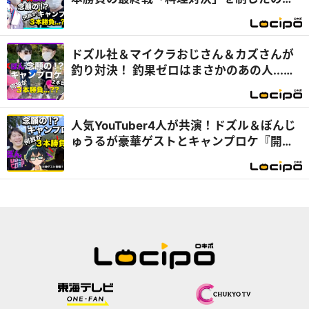
は...？『開局！ドズル社TV』
ドズル社＆マイクラおじさん＆カズさんが
釣り対決！ 釣果ゼロはまさかのあの人...
『開局！ドズル社TV』
人気YouTuber4人が共演！ドズル＆ぼんじ
ゅうるが豪華ゲストとキャンプロケ『開
局！ドズル社TV』