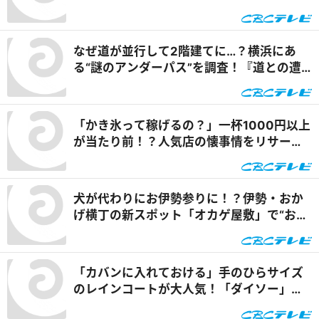
ケとは『道との遭遇』
なぜ道が並行して2階建てに…？横浜にあ
る“謎のアンダーパス”を調査！『道との遭
遇』
「かき氷って稼げるの？」一杯1000円以上
が当たり前！？人気店の懐事情をリサーチ
『チャント！』
犬が代わりにお伊勢参りに！？伊勢・おか
げ横丁の新スポット「オカゲ屋敷」で“おか
げ犬”を体験『チャント！』
「カバンに入れておける」手のひらサイズ
のレインコートが大人気！「ダイソー」で
買える夏の便利グッズを紹介『チャン