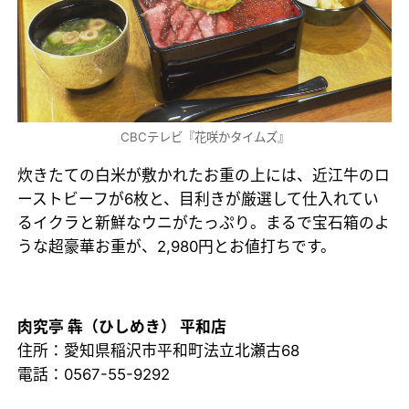
CBCテレビ『花咲かタイムズ』
炊きたての白米が敷かれたお重の上には、近江牛のロ
ーストビーフが6枚と、目利きが厳選して仕入れてい
るイクラと新鮮なウニがたっぷり。まるで宝石箱のよ
うな超豪華お重が、2,980円とお値打ちです。
肉究亭 犇（ひしめき） 平和店
住所：愛知県稲沢市平和町法立北瀬古68
電話：0567-55-9292