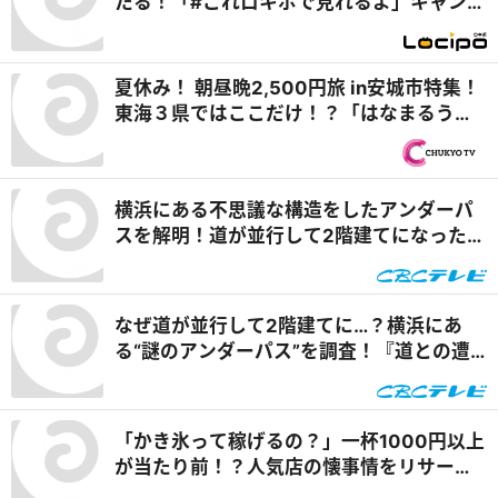
たる！「#これロキポで見れるよ」キャンペ
ーン
夏休み！ 朝昼晩2,500円旅 in安城市特集！
東海３県ではここだけ！？「はなまるうど
ん×吉野家 安城横山店」牛丼とうどんの最
強コラボで可能性は無限大！＆「福来源」
で食べられる安城の新名物「◯◯飯」に注
横浜にある不思議な構造をしたアンダーパ
目！ 『PS純金（ゴールド）』
スを解明！道が並行して2階建てになったワ
ケとは『道との遭遇』
なぜ道が並行して2階建てに…？横浜にあ
る“謎のアンダーパス”を調査！『道との遭
遇』
「かき氷って稼げるの？」一杯1000円以上
が当たり前！？人気店の懐事情をリサーチ
『チャント！』