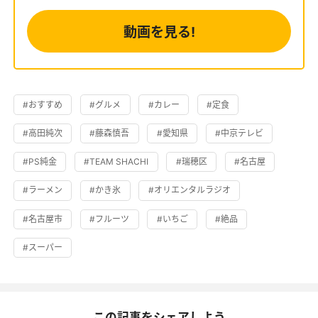
動画を見る!
#おすすめ
#グルメ
#カレー
#定食
#高田純次
#藤森慎吾
#愛知県
#中京テレビ
#PS純金
#TEAM SHACHI
#瑞穂区
#名古屋
#ラーメン
#かき氷
#オリエンタルラジオ
#名古屋市
#フルーツ
#いちご
#絶品
#スーパー
この記事をシェアしよう