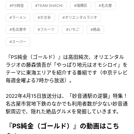
#PS純金
#TEAM SHACHI
#瑞穂区
#名古屋
#ラーメン
#かき氷
#オリエンタルラジオ
#名古屋市
#フルーツ
#いちご
#絶品
#スーパー
『PS純金（ゴールド）』は高田純次、オリエンタル
ラジオの藤森慎吾が「やっぱり地元はオモシロイ」を
テーマに東海エリアを紹介する番組です（中京テレビ
毎週金曜よる7時から放送）。
2022年4月15日放送分は、「妙音通駅の逆襲」特集！
名古屋市営地下鉄のなかでも利用者数が少ない妙音通
駅周辺で、隠れた絶品グルメを発掘していきます。
『PS純金（ゴールド）』の動画はこち