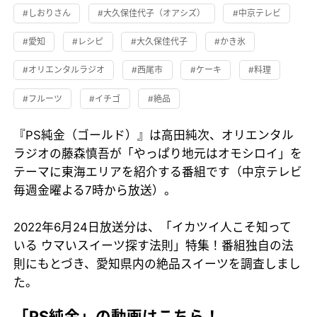
#しおりさん
#大久保佳代子（オアシズ）
#中京テレビ
#愛知
#レシピ
#大久保佳代子
#かき氷
#オリエンタルラジオ
#西尾市
#ケーキ
#料理
#フルーツ
#イチゴ
#絶品
『PS純金（ゴールド）』は高田純次、オリエンタル
ラジオの藤森慎吾が「やっぱり地元はオモシロイ」を
テーマに東海エリアを紹介する番組です（中京テレビ
毎週金曜よる7時から放送）。
2022年6月24日放送分は、「イカツイ人こそ知って
いる ウマいスイーツ探す法則」特集！番組独自の法
則にもとづき、愛知県内の絶品スイーツを調査しまし
た。
「PS純金」の動画はこちら！