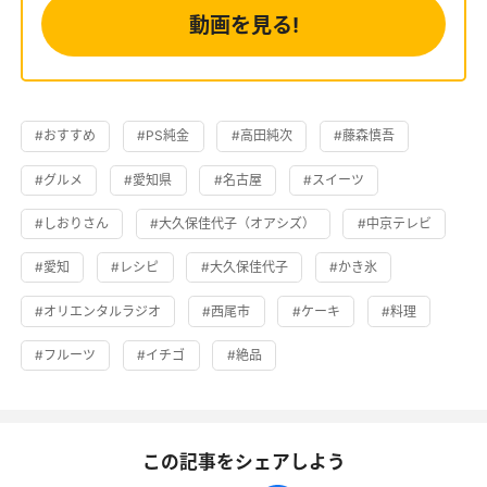
動画を見る!
#おすすめ
#PS純金
#高田純次
#藤森慎吾
#グルメ
#愛知県
#名古屋
#スイーツ
#しおりさん
#大久保佳代子（オアシズ）
#中京テレビ
#愛知
#レシピ
#大久保佳代子
#かき氷
#オリエンタルラジオ
#西尾市
#ケーキ
#料理
#フルーツ
#イチゴ
#絶品
この記事をシェアしよう