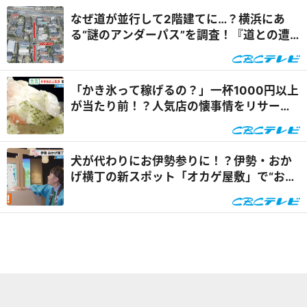
なぜ道が並行して2階建てに…？横浜にあ
る“謎のアンダーパス”を調査！『道との遭
遇』
「かき氷って稼げるの？」一杯1000円以上
が当たり前！？人気店の懐事情をリサーチ
『チャント！』
犬が代わりにお伊勢参りに！？伊勢・おか
げ横丁の新スポット「オカゲ屋敷」で“おか
げ犬”を体験『チャン...