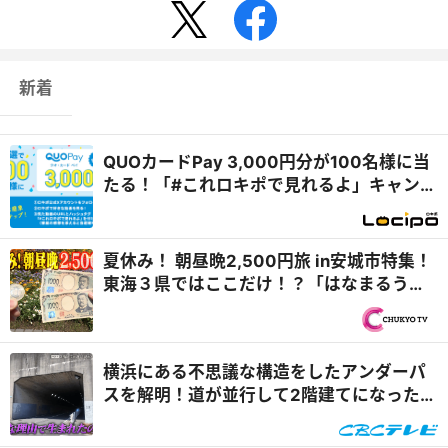
新着
QUOカードPay 3,000円分が100名様に当
たる！「#これロキポで見れるよ」キャンペ
ーン
夏休み！ 朝昼晩2,500円旅 in安城市特集！
東海３県ではここだけ！？「はなまるうど
ん×吉野家 安城横山店...
横浜にある不思議な構造をしたアンダーパ
スを解明！道が並行して2階建てになったワ
ケとは『道との遭遇』