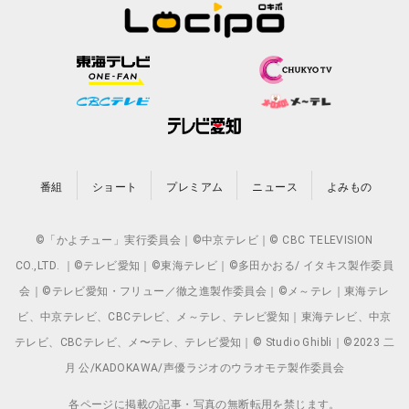
番組
ショート
プレミアム
ニュース
よみもの
©「かよチュー」実行委員会｜©中京テレビ｜© CBC TELEVISION
CO.,LTD. ｜©テレビ愛知｜©東海テレビ｜©多田かおる/ イタキス製作委員
会｜©テレビ愛知・フリュー／徹之進製作委員会｜©メ～テレ｜東海テレ
ビ、中京テレビ、CBCテレビ、メ～テレ、テレビ愛知｜東海テレビ、中京
テレビ、CBCテレビ、メ〜テレ、テレビ愛知｜© Studio Ghibli｜©2023 二
月 公/KADOKAWA/声優ラジオのウラオモテ製作委員会
各ページに掲載の記事・写真の無断転用を禁じます。