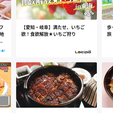
フ
【愛知・岐阜】満たせ、いちご
歩
地
欲！食欲解放★いちご狩り
旅
ー