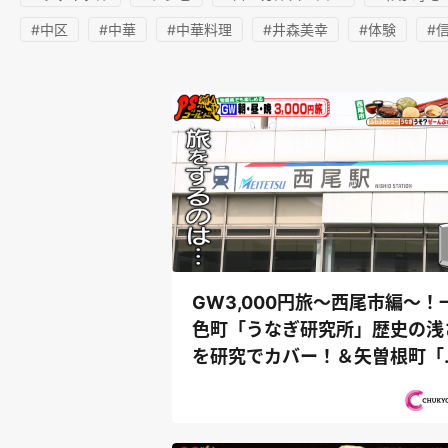
#中区
#中華
#中華料理
#井森美幸
#体験
#
GW3,000円旅～西尾市編～！
色町「うなぎ研究所」歴史の浅
を研究でカバー！＆矢曽根町「
んかつ処 ...