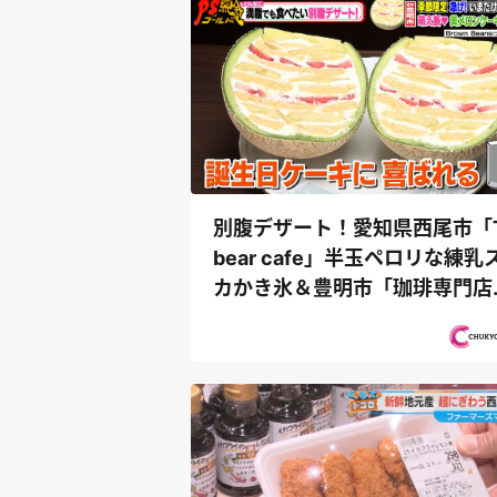
別腹デザート！愛知県西尾市「T
bear cafe」半玉ペロリな練乳
カかき氷＆豊明市「珈琲専門店
Brown Be...