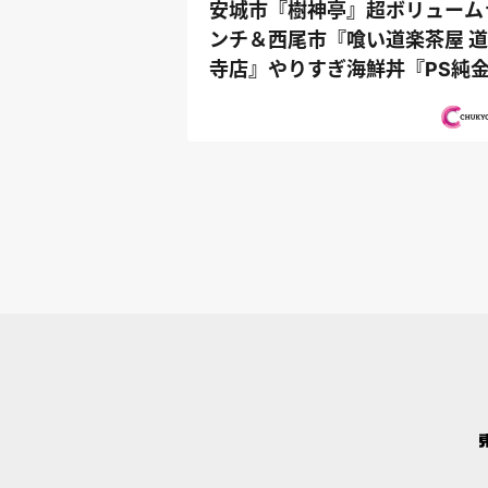
安城市『樹神亭』超ボリューム
ンチ＆西尾市『喰い道楽茶屋 
寺店』やりすぎ海鮮丼『PS純
（ゴール...