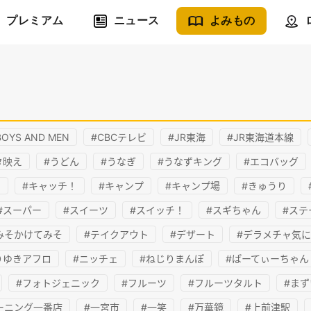
プレミアム
ニュース
よみもの
BOYS AND MEN
#CBCテレビ
#JR東海
#JR東海道本線
タ映え
#うどん
#うなぎ
#うなずキング
#エコバッグ
ー
#キャッチ！
#キャンプ
#キャンプ場
#きゅうり
#スーパー
#スイーツ
#スイッチ！
#スギちゃん
#ステ
みそかけてみそ
#テイクアウト
#デザート
#デラメチャ気
りゆきアフロ
#ニッチェ
#ねじりまんぽ
#ぱーてぃーちゃん
#フォトジェニック
#フルーツ
#フルーツタルト
#まず
ーニング一番店
#一宮市
#一笑
#万華鏡
#上前津駅