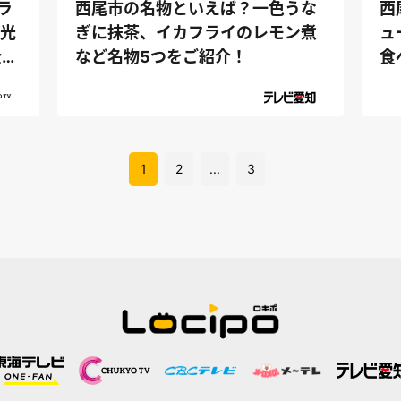
ラ
西尾市の名物といえば？一色うな
西
道光
ぎに抹茶、イカフライのレモン煮
ュ
金
など名物5つをご紹介！
食
1
2
...
3