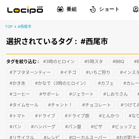
番組
ショート
TOP
#西尾市
選択されているタグ :
#西尾市
タグを絞り込む :
#3時のヒロイン
#5時スタ
#BBQ
#
#アフタヌーンティー
#イチゴ
#いちご狩り
#インス
#かき氷
#かなで（3時のヒロイン）
#カフェ
#カレ
#コーヒー
#サポーレ
#ジェラート
#しおりさん
#タイムセール
#チャント！
#チョコレート
#つけて
#トマト
#ドライブ
#ドライブ旅
#とんかつ
#な
#パン
#ハンバーグ
#パン屋
#ピザ
#ビュッフェ
#リサイクル
#レシピ
#ローカルスーパー
#わが町モ