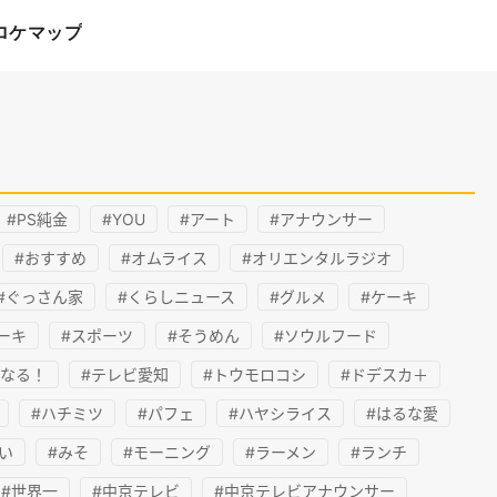
ロケマップ
#PS純金
#YOU
#アート
#アナウンサー
#おすすめ
#オムライス
#オリエンタルラジオ
#ぐっさん家
#くらしニュース
#グルメ
#ケーキ
ーキ
#スポーツ
#そうめん
#ソウルフード
になる！
#テレビ愛知
#トウモロコシ
#ドデスカ＋
#ハチミツ
#パフェ
#ハヤシライス
#はるな愛
い
#みそ
#モーニング
#ラーメン
#ランチ
#世界一
#中京テレビ
#中京テレビアナウンサー