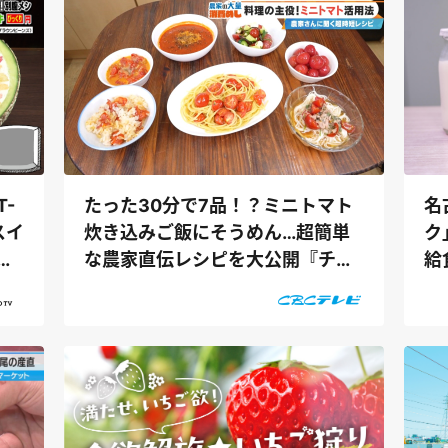
-
名
たった30分で7品！？ミニトマト
スイ
ク
炊き込みご飯にそうめん…超簡単
給
な農家直伝レシピを大公開『チャ
うざ
ント！』