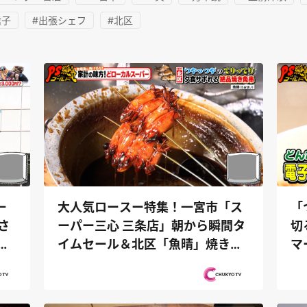
信子
#出張シェフ
#北区
大人気ロースー特集！一宮市「ス
「
一
ーパー三心 三条店」朝から瞬間タ
切
さ
イムセール＆北区「魚晴」焼き技
マ
と
術と秘...
コシ