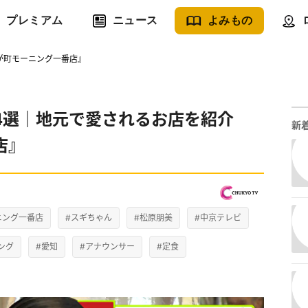
プレミアム
ニュース
よみもの
が町モーニング一番店』
4選｜地元で愛されるお店を紹介
新
店』
ニング一番店
#スギちゃん
#松原朋美
#中京テレビ
ング
#愛知
#アナウンサー
#定食