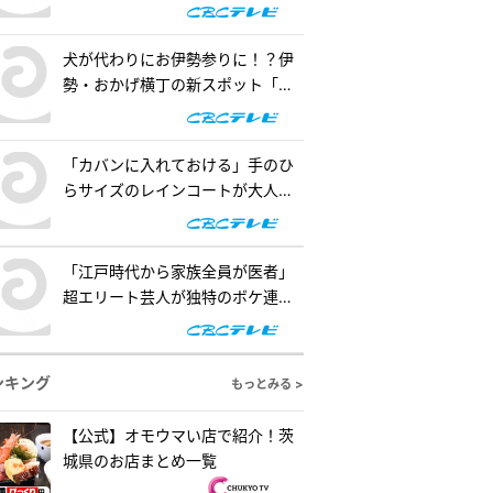
の懐事情をリサーチ『チャン
ト！』
犬が代わりにお伊勢参りに！？伊
勢・おかげ横丁の新スポット「オ
カゲ屋敷」で“おかげ犬”を体験
『チャント！』
「カバンに入れておける」手のひ
らサイズのレインコートが大人
気！「ダイソー」で買える夏の便
利グッズを紹介『チャント！』
「江戸時代から家族全員が医者」
超エリート芸人が独特のボケ連
発！自作ゲームで三上悠亜が歌声
を披露『ともだちたまご』
ンキング
もっとみる >
【公式】オモウマい店で紹介！茨
城県のお店まとめ一覧