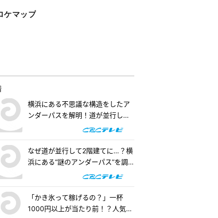
ロケマップ
着
横浜にある不思議な構造をしたア
ンダーパスを解明！道が並行して2
階建てになったワケとは『道との
遭遇』
なぜ道が並行して2階建てに…？横
浜にある“謎のアンダーパス”を調
査！『道との遭遇』
「かき氷って稼げるの？」一杯
1000円以上が当たり前！？人気店