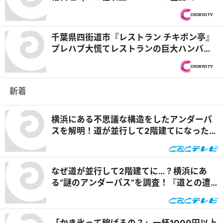
理1品無料」も『オモウマい店』
千葉県四街道市『レストラン チキボン亭』
プレハブ大慌てレストランの巨大ハンバー
グ＆群馬県桐生市『麺者 侍』衝撃！にんに
く100個ラーメン『オモウマい店』
新着
横浜にある不思議な構造をしたアンダーパ
スを解明！道が並行して2階建てになったワ
ケとは『道との遭遇』
なぜ道が並行して2階建てに…？横浜にあ
る“謎のアンダーパス”を調査！『道との遭
遇』