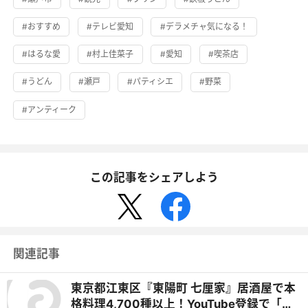
#おすすめ
#テレビ愛知
#デラメチャ気になる！
#はるな愛
#村上佳菜子
#愛知
#喫茶店
#うどん
#瀬戸
#パティシエ
#野菜
#アンティーク
この記事をシェアしよう
関連記事
東京都江東区『東陽町 七厘家』居酒屋で本
格料理4,700種以上！YouTube登録で「料