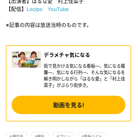
【出演者】はるな愛 村上佳菜子
【配信】
Locipo
YouTube
​
※記事の内容は放送当時のものです。
デラメチャ気になる
街で見かける気になる看板―、気になる暖
簾―、気になる行列―、そんな気になるを
解き明かしながら「はるな愛」と「村上佳
菜子」がぶらり街歩き。
動画を見る!
#瀬戸市
#観光
#プリン
#鉄板うどん