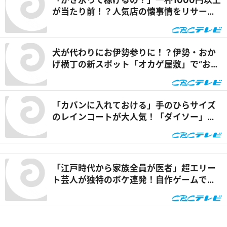
「かき氷って稼げるの？」一杯1000円以上
が当たり前！？人気店の懐事情をリサーチ
『チャント！』
犬が代わりにお伊勢参りに！？伊勢・おか
げ横丁の新スポット「オカゲ屋敷」で“おか
げ犬”を体験『チャント！』
「カバンに入れておける」手のひらサイズ
のレインコートが大人気！「ダイソー」で
買える夏の便利グッズを紹介『チャン
ト！』
「江戸時代から家族全員が医者」超エリー
ト芸人が独特のボケ連発！自作ゲームで三
上悠亜が歌声を披露『ともだちたまご』