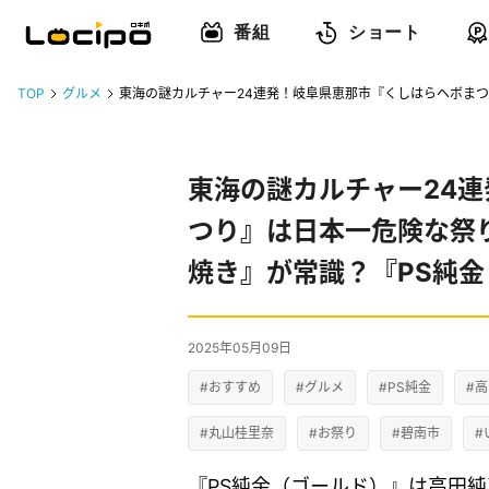
番組
ショート
TOP
グルメ
東海の謎カルチャー24連発！岐阜県恵那市『くしはらヘボまつ
東海の謎カルチャー24
つり』は日本一危険な祭
焼き』が常識？『PS純
2025年05月09日
#おすすめ
#グルメ
#PS純金
#
#丸山桂里奈
#お祭り
#碧南市
#
『PS純金（ゴールド）』は高田