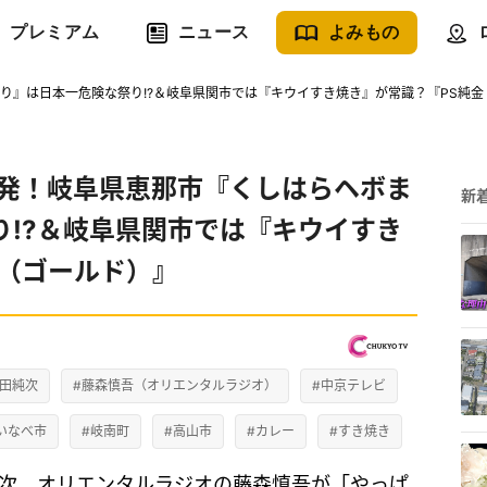
プレミアム
ニュース
よみもの
り』は日本一危険な祭り!?＆岐阜県関市では『キウイすき焼き』が常識？『PS純金
連発！岐阜県恵那市『くしはらヘボま
新
り!?＆岐阜県関市では『キウイすき
金（ゴールド）』
高田純次
#藤森慎吾（オリエンタルラジオ）
#中京テレビ
いなべ市
#岐南町
#高山市
#カレー
#すき焼き
純次、オリエンタルラジオの藤森慎吾が「やっぱ