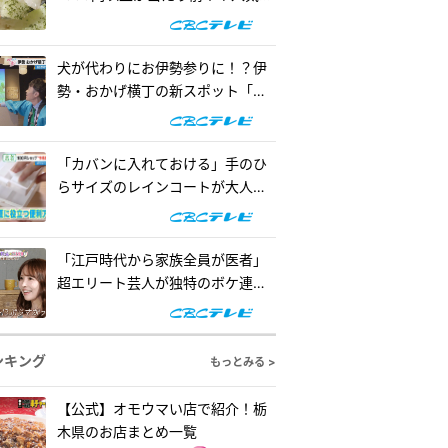
の懐事情をリサーチ『チャン
ト！』
犬が代わりにお伊勢参りに！？伊
勢・おかげ横丁の新スポット「オ
カゲ屋敷」で“おかげ犬”を体験
『チャン...
「カバンに入れておける」手のひ
らサイズのレインコートが大人
気！「ダイソー」で買える夏の便
利グッズ...
「江戸時代から家族全員が医者」
超エリート芸人が独特のボケ連
発！自作ゲームで三上悠亜が歌声
を披露『...
ンキング
もっとみる >
【公式】オモウマい店で紹介！栃
木県のお店まとめ一覧