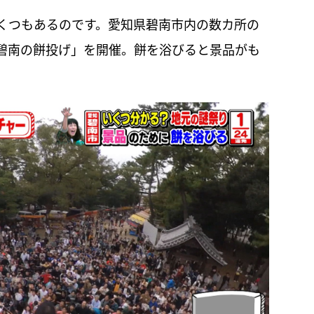
くつもあるのです。愛知県碧南市内の数カ所の
「碧南の餅投げ」を開催。餅を浴びると景品がも