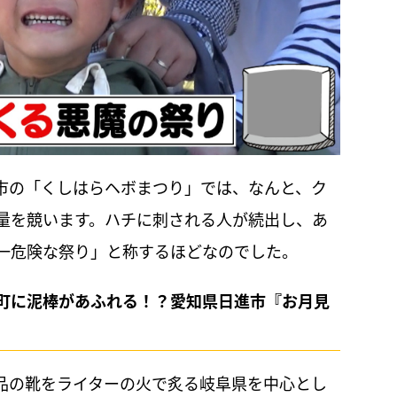
那市の「くしはらヘボまつり」では、なんと、ク
量を競います。ハチに刺される人が続出し、あ
一危険な祭り」と称するほどなのでした。
町に泥棒があふれる！？愛知県日進市『お月見
品の靴をライターの火で炙る岐阜県を中心とし