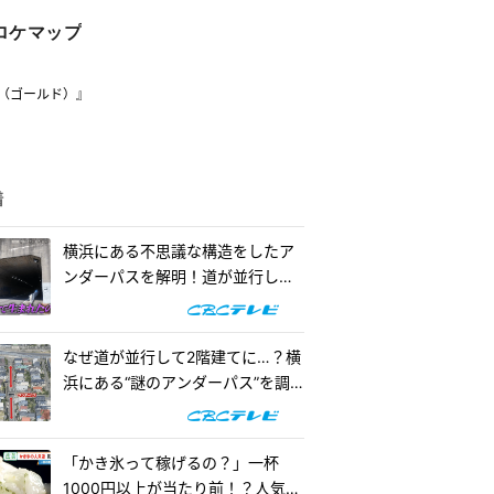
ロケマップ
（ゴールド）』
着
横浜にある不思議な構造をしたア
ンダーパスを解明！道が並行して2
階建てになったワケとは『道との
遭遇』
なぜ道が並行して2階建てに…？横
浜にある“謎のアンダーパス”を調
査！『道との遭遇』
「かき氷って稼げるの？」一杯
1000円以上が当たり前！？人気店