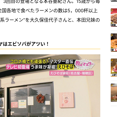
】3回目の登場となる本谷亜紀さん。15歳から毎
全国各地で食べたラーメンの数は5，000杯以上
化系ラーメン”を大久保佳代子さんと、本田兄妹の
ヤはエビソバがアツい！