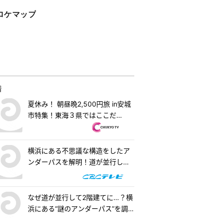
ロケマップ
着
夏休み！ 朝昼晩2,500円旅 in安城
市特集！東海３県ではここだ
け！？「はなまるうどん×吉野家
安城横山店」牛丼とうどんの最強
コラボで可能性は無限大！＆「福
横浜にある不思議な構造をしたア
来源」で食べられる安城の新名物
ンダーパスを解明！道が並行して2
「◯◯飯」に注目！ 『PS純金
階建てになったワケとは『道との
（ゴールド）』
遭遇』
なぜ道が並行して2階建てに…？横
浜にある“謎のアンダーパス”を調