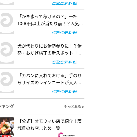
査！『道との遭遇』
「かき氷って稼げるの？」一杯
1000円以上が当たり前！？人気店
の懐事情をリサーチ『チャン
ト！』
犬が代わりにお伊勢参りに！？伊
勢・おかげ横丁の新スポット「オ
カゲ屋敷」で“おかげ犬”を体験
『チャント！』
「カバンに入れておける」手のひ
らサイズのレインコートが大人
気！「ダイソー」で買える夏の便
利グッズを紹介『チャント！』
ンキング
もっとみる >
【公式】オモウマい店で紹介！茨
城県のお店まとめ一覧