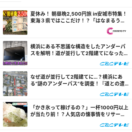
夏休み！ 朝昼晩2,500円旅 in安城市特集！
東海３県ではここだけ！？「はなまるうど
ん×吉野家 安城横山店...
横浜にある不思議な構造をしたアンダーパ
スを解明！道が並行して2階建てになったワ
ケとは『道との遭遇』
なぜ道が並行して2階建てに…？横浜にあ
る“謎のアンダーパス”を調査！『道との遭
遇』
「かき氷って稼げるの？」一杯1000円以上
が当たり前！？人気店の懐事情をリサーチ
『チャント！』