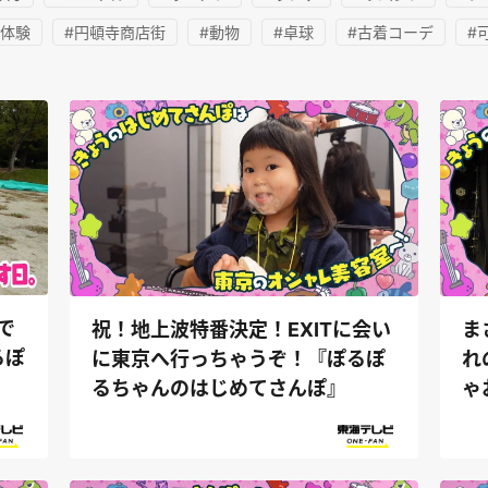
#体験
#円頓寺商店街
#動物
#卓球
#古着コーデ
#
で
ま
祝！地上波特番決定！EXITに会い
るぽ
れ
に東京へ行っちゃうぞ！『ぽるぽ
ゃ
るちゃんのはじめてさんぽ』
じ