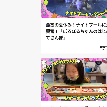
最高の夏休み！ナイトプールに
興奮！『ぽるぽるちゃんのはじ
てさんぽ』