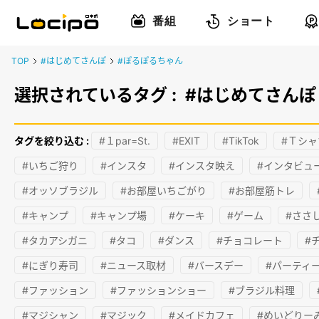
番組
ショート
TOP
#はじめてさんぽ
#ぽるぽるちゃん
選択されているタグ :
#はじめてさんぽ
タグを絞り込む :
#１par=St.
#EXIT
#TikTok
#Ｔシ
#いちご狩り
#インスタ
#インスタ映え
#インタビュ
#オッソブラジル
#お部屋いちごがり
#お部屋筋トレ
#キャンプ
#キャンプ場
#ケーキ
#ゲーム
#ささ
#タカアシガニ
#タコ
#ダンス
#チョコレート
#
#にぎり寿司
#ニュース取材
#バースデー
#パーティ
#ファッション
#ファッションショー
#ブラジル料理
#マジシャン
#マジック
#メイドカフェ
#めいどりー