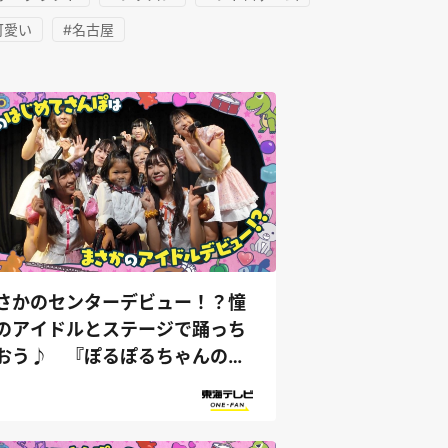
可愛い
#名古屋
さかのセンターデビュー！？憧
のアイドルとステージで踊っち
おう♪ 『ぽるぽるちゃんのは
めてさ...