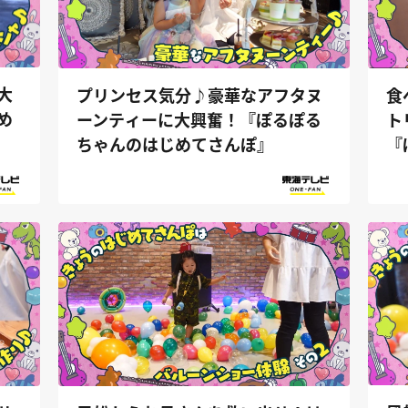
大
プリンセス気分♪豪華なアフタヌ
食
め
ーンティーに大興奮！『ぽるぽる
ト
ちゃんのはじめてさんぽ』
『
ぽ