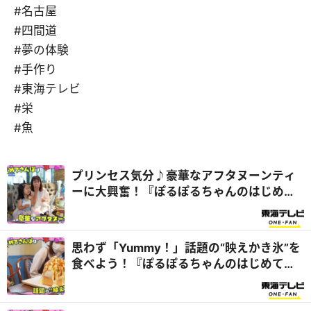
#名古屋
#四間道
#夢の体験
#手作り
#東海テレビ
#栄
#魚
プリンセス気分♪豪華なアフタヌーンティ
ーに大興奮！『ぽるぽるちゃんのはじめて
さんぽ』
思わず「Yummy！」話題の“映えかき氷”を
食べよう！『ぽるぽるちゃんのはじめてさ
んぽ』