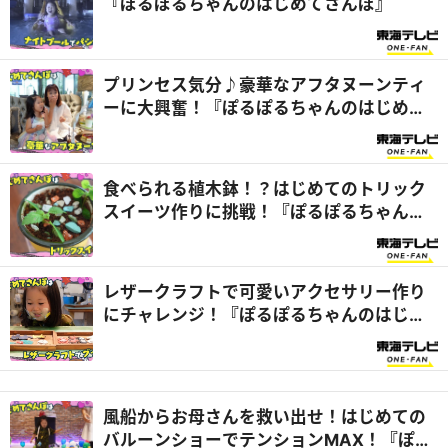
『ぽるぽるちゃんのはじめてさんぽ』
プリンセス気分♪豪華なアフタヌーンティ
ーに大興奮！『ぽるぽるちゃんのはじめて
さんぽ』
食べられる植木鉢！？はじめてのトリック
スイーツ作りに挑戦！『ぽるぽるちゃんの
はじめてさんぽ』
レザークラフトで可愛いアクセサリー作り
にチャレンジ！『ぽるぽるちゃんのはじめ
てさんぽ』
風船からお母さんを救い出せ！はじめての
バルーンショーでテンションMAX！『ぽる