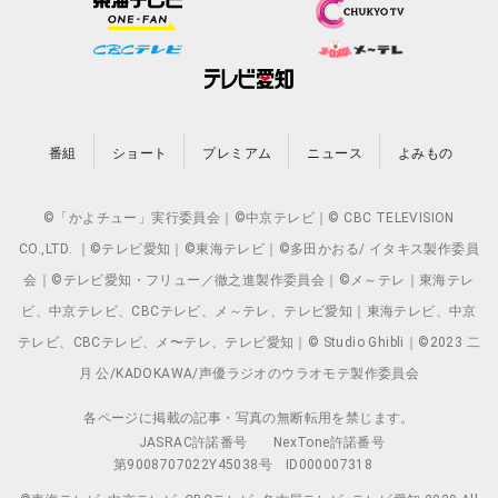
番組
ショート
プレミアム
ニュース
よみもの
©「かよチュー」実行委員会｜©中京テレビ｜© CBC TELEVISION
CO.,LTD. ｜©テレビ愛知｜©東海テレビ｜©多田かおる/ イタキス製作委員
会｜©テレビ愛知・フリュー／徹之進製作委員会｜©メ～テレ｜東海テレ
ビ、中京テレビ、CBCテレビ、メ～テレ、テレビ愛知｜東海テレビ、中京
テレビ、CBCテレビ、メ〜テレ、テレビ愛知｜© Studio Ghibli｜©2023 二
月 公/KADOKAWA/声優ラジオのウラオモテ製作委員会
各ページに掲載の記事・写真の無断転用を禁じます。
JASRAC許諾番号
NexTone許諾番号
第9008707022Y45038号
ID000007318