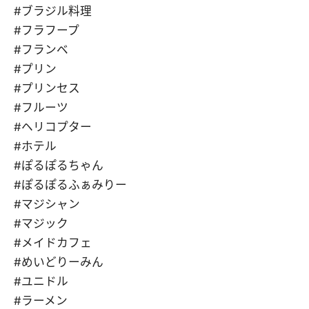
#ブラジル料理
#フラフープ
#フランベ
#プリン
#プリンセス
#フルーツ
#ヘリコプター
#ホテル
#ぽるぽるちゃん
#ぽるぽるふぁみりー
#マジシャン
#マジック
#メイドカフェ
#めいどりーみん
#ユニドル
#ラーメン