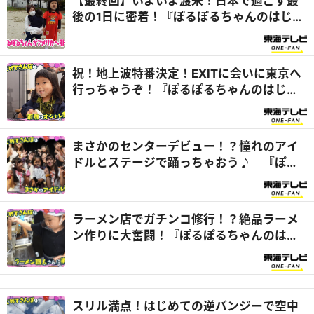
【最終回】いよいよ渡米！日本で過ごす最
後の1日に密着！『ぽるぽるちゃんのはじめ
てさんぽ』
祝！地上波特番決定！EXITに会いに東京へ
行っちゃうぞ！『ぽるぽるちゃんのはじめ
てさんぽ』
まさかのセンターデビュー！？憧れのアイ
ドルとステージで踊っちゃおう♪ 『ぽる
ぽるちゃんのはじめてさんぽ』
ラーメン店でガチンコ修行！？絶品ラーメ
ン作りに大奮闘！『ぽるぽるちゃんのはじ
めてさんぽ』
スリル満点！はじめての逆バンジーで空中