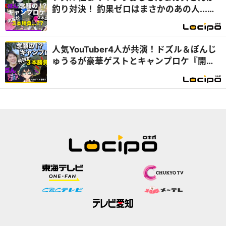
釣り対決！ 釣果ゼロはまさかのあの人...
『開局！ドズル社TV』
人気YouTuber4人が共演！ドズル＆ぼんじ
ゅうるが豪華ゲストとキャンプロケ『開
局！ドズル社TV』