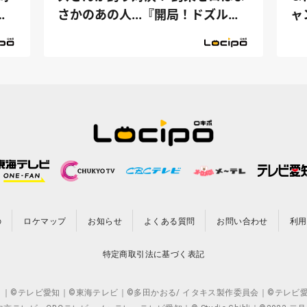
ド
さかのあの人...『開局！ドズル社
ャ
TV』
の
ロケマップ
お知らせ
よくある質問
お問い合わせ
利用
特定商取引法に基づく表記
CO.,LTD. ｜©テレビ愛知｜©東海テレビ｜©多田かおる/ イタキス製作委員会｜