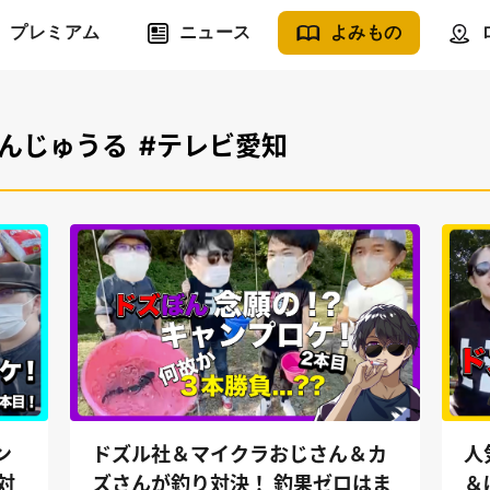
プレミアム
ニュース
よみもの
ぼんじゅうる
#テレビ愛知
ン
ドズル社＆マイクラおじさん＆カ
人
対
ズさんが釣り対決！ 釣果ゼロはま
＆