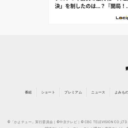
決」を制したのは...？『開局！
ズル社...
番組
ショート
プレミアム
ニュース
よみも
©「かよチュー」実行委員会｜©中京テレビ｜© CBC TELEVISION 