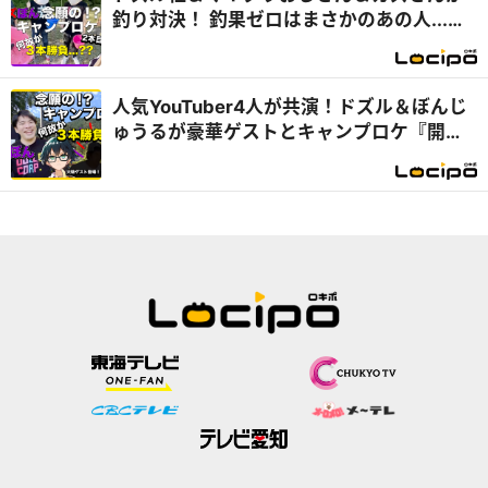
釣り対決！ 釣果ゼロはまさかのあの人...
『開局！ドズル社TV』
人気YouTuber4人が共演！ドズル＆ぼんじ
ゅうるが豪華ゲストとキャンプロケ『開
局！ドズル社TV』